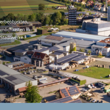
werbeobjekten,
mlichkeiten in
 Stadtwerke