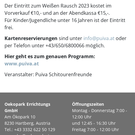
Der Eintritt zum Weißen Rausch 2023 kostet im
Vorverkauf €10,- und an der Abendkassa €15,-.
Für Kinder/Jugendliche unter 16 Jahren ist der Eintritt
frei.
Kartenreservierungen
sind unter
info@puiva.at
oder
per Telefon unter +43/650/6800066 möglich.
Hier geht es zum genauen Programm:
www.puiva.at
Veranstalter: Puiva Schitourenfreunde
Oekopark Errichtungs
Öffnungszeiten
GmbH
Montag - Donnerstag 7:00 -
Am Ökopark 10
12:00 Uhr
8230 Hartberg, Austria
und 12:45 - 16:30 Uhr
Tel.: +43 3332 622 50 129
Freitag 7:00 - 12:00 Uhr