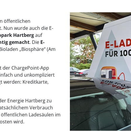
n öffentlichen
t. Nun wurde auch die E-
park Hartberg
auf
htig gemacht
. Die
E-
Bioladen „Biosphäre“ (Am
it der ChargePoint-App
infach und unkompliziert
t werden: Kreditkarte,
er Energie Hartberg zu
tatsächlichem Verbrauch
öffentlichen Ladesäulen im
kosten wird.