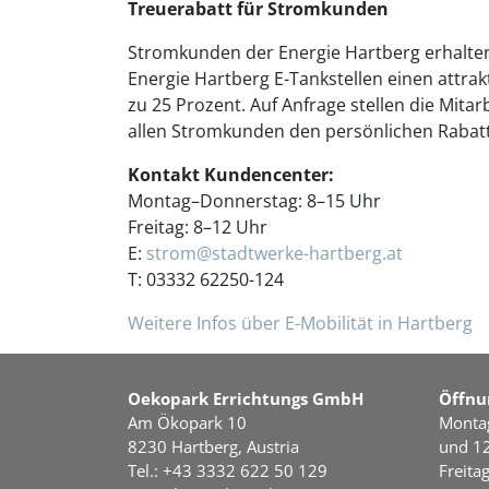
Treuerabatt für Stromkunden
Stromkunden der Energie Hartberg erhalten
Energie Hartberg E-Tankstellen einen attrak
zu 25 Prozent. Auf Anfrage stellen die Mita
allen Stromkunden den persönlichen Rabatt
Kontakt Kundencenter:
Montag–Donnerstag: 8–15 Uhr
Freitag: 8–12 Uhr
E:
strom@stadtwerke-hartberg.at
T: 03332 62250-124
Weitere Infos über E-Mobilität in Hartberg
Oekopark Errichtungs GmbH
Öffnu
Am Ökopark 10
Montag
8230 Hartberg, Austria
und 12
Tel.: +43 3332 622 50 129
Freita