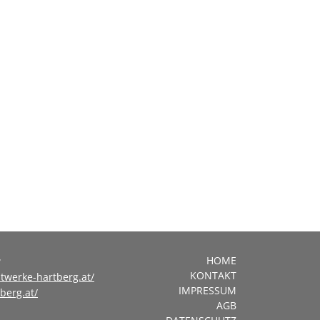
r
HOME
KONTAKT
twerke-hartberg.at/
IMPRESSUM
berg.at/
AGB