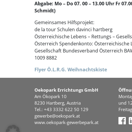
Abgabe: Mo – Do 07. 00 – 13.00 Uhr Fr 07.0
Schmidt)
Gemeinsames Hilfsprojekt:
de la tour Schulen davinci hartberg
Österreichische Lebens – Rettungs – Gesel
Österreich Spendenkonto: Österreichische 
Gesellschaft Bundesverband Österreich BA
1009 8882
Flyer Ö.L.R.G. Weihnachtskiste
Oekopark Errichtungs GmbH
Öffnu
Am Ökopark 10
Montag
8230 Hartberg, Austria
und 12
Tel.: +43 3332 622 50 129
Freita
gewerbe@oekopark.at
www.oekopark-gewerbepark.at