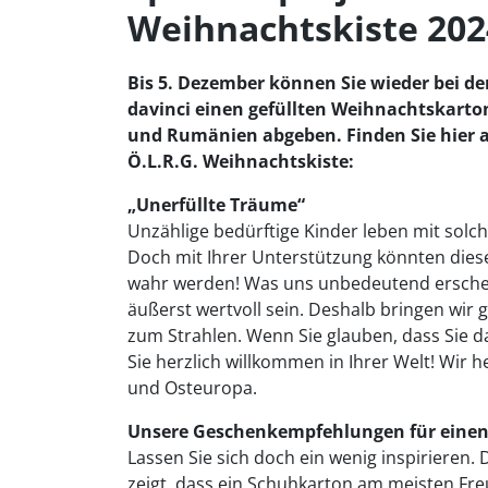
Weihnachtskiste 202
Bis 5. Dezember können Sie wieder bei de
davinci einen gefüllten Weihnachtskarton
und Rumänien abgeben.
Finden Sie hier 
Ö.L.R.G. Weihnachtskiste:
„Unerfüllte Träume“
Unzählige bedürftige Kinder leben mit solc
Doch mit Ihrer Unterstützung könnten die
wahr werden! Was uns unbedeutend erschei
äußerst wertvoll sein. Deshalb bringen wi
zum Strahlen. Wenn Sie glauben, dass Sie d
Sie herzlich willkommen in Ihrer Welt! Wir h
und Osteuropa.
Unsere Geschenkempfehlungen für eine
Lassen Sie sich doch ein wenig inspirieren.
zeigt, dass ein Schuhkarton am meisten Fre