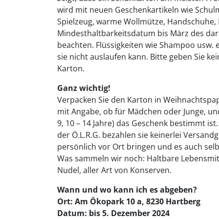
wird mit neuen Geschenkartikeln wie Schulm
Spielzeug, warme Wollmütze, Handschuhe, Hy
Mindesthaltbarkeitsdatum bis März des dar
beachten. Flüssigkeiten wie Shampoo usw. e
sie nicht auslaufen kann. Bitte geben Sie ke
Karton.
Ganz wichtig!
Verpacken Sie den Karton in Weihnachtspapi
mit Angabe, ob für Mädchen oder Junge, und f
9, 10 – 14 Jahre) das Geschenk bestimmt ist.
der Ö.L.R.G. bezahlen sie keinerlei Versandg
persönlich vor Ort bringen und es auch selbs
Was sammeln wir noch: Haltbare Lebensmitte
Nudel, aller Art von Konserven.
Wann und wo kann ich es abgeben?
Ort: Am Ökopark 10 a,
8230 Hartberg
Datum: bis 5. Dezember 2024