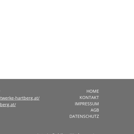
r
HOME
KONTAKT
twerke-hartberg.at/
IMPRESSUM
berg.at/
AGB
DATENSCHUTZ