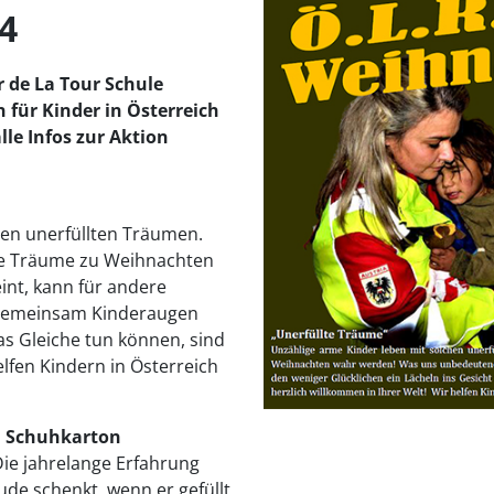
4
r de La Tour Schule
 für Kinder in Österreich
alle Infos zur Aktion
hen unerfüllten Träumen.
se Träume zu Weihnachten
nt, kann für andere
r gemeinsam Kinderaugen
as Gleiche tun können, sind
elfen Kindern in Österreich
n Schuhkarton
 Die jahrelange Erfahrung
ude schenkt, wenn er gefüllt